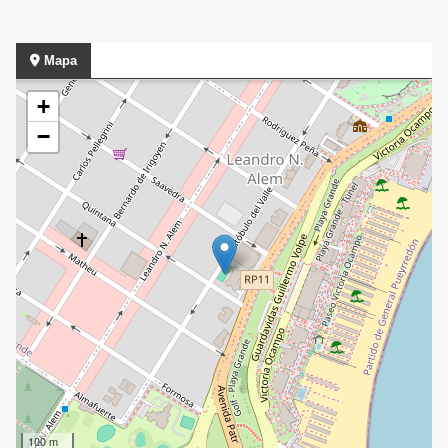
Mapa
+
−
100 m