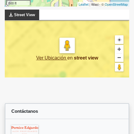
500 ft
Leaflet
| Wasi - ©
OpenStreetMap
Street View
Ver Ubicación
en
street view
Contáctanos