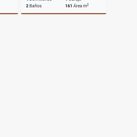
2
2
Baños
161
Área m
lquiler
Alquiler
US$3,000