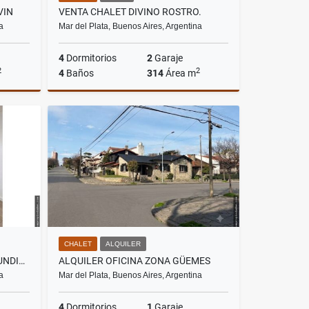
VIN
VENTA CHALET DIVINO ROSTRO.
a
Mar del Plata, Buenos Aires, Argentina
4
Dormitorios
2
Garaje
2
2
4
Baños
314
Área m
Venta
Venta
US$420,000
CHALET
ALQUILER
OFICINA EN ALQUILER ZONA MUNDIALISTA
ALQUILER OFICINA ZONA GÜEMES
a
Mar del Plata, Buenos Aires, Argentina
4
Dormitorios
1
Garaje