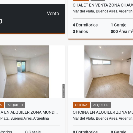
CHALET EN VENTA ZONA CHAU
Mar del Plata, Buenos Aires, Argentin
Venta
0
4
Dormitorios
1
Garaje
3
Baños
000
Área m
US$270,000
NA
ALQUILER
OFICINA
ALQUILER
OFICINA EN ALQUILER ZONA MUNDIALISTA
 Plata, Buenos Aires, Argentina
Mar del Plata, Buenos Aires, Argentin
torios
0
Garaje
0
Dormitorios
0
Garaje