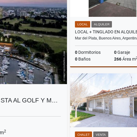
LOCAL
ALQUILER
Mar del Plata, Buenos Aires, Argentin
0
Dormitorios
0
Garaje
0
Baños
266
Área m
A
US$2,000
ISTA AL GOLF Y M…
2
 m
CHALET
VENTA