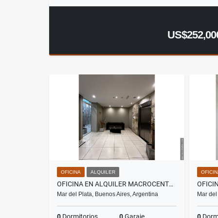
US$252,00
OFICINA
ALQUILER
OFICI
OFICINA EN ALQUILER MACROCENTRO MAR DEL PLATA
Mar del Plata, Buenos Aires, Argentina
Mar del
0
Dormitorios
0
Garaje
0
Dormi