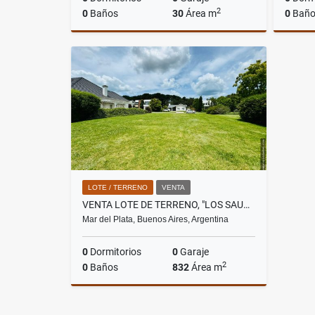
2
0
Baños
30
Área m
0
Baño
Alquiler
$750.000
LOTE / TERRENO
VENTA
VENTA LOTE DE TERRENO, "LOS SAUCES" DE RUMENCO
Mar del Plata, Buenos Aires, Argentina
0
Dormitorios
0
Garaje
2
0
Baños
832
Área m
Venta