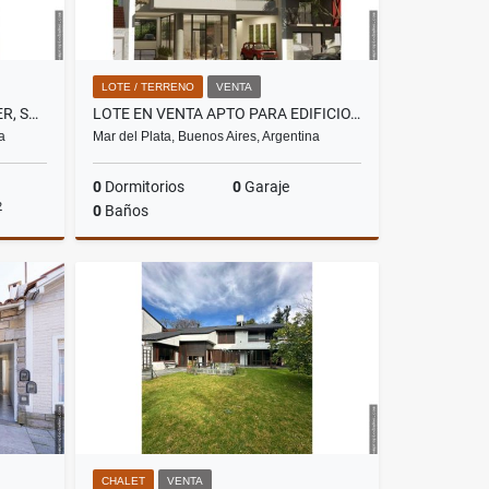
LOTE / TERRENO
VENTA
LOCAL + TINGLADO EN ALQUILER, SOBRE AV INDEPENDENCIA.
LOTE EN VENTA APTO PARA EDIFICIO. PB, 9 PISOS, 24 COCHERAS
a
Mar del Plata, Buenos Aires, Argentina
0
Dormitorios
0
Garaje
2
0
Baños
lquiler
Venta
US$480,000
CHALET
VENTA