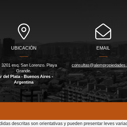
UBICACIÓN
EMAIL
 3201 esq. San Lorenzo. Playa
consultas@alempropiedades
Grande.
r del Plata - Buenos Aires -
Argentina
.
didas descritas son orientativas y pueden presentar leves varia