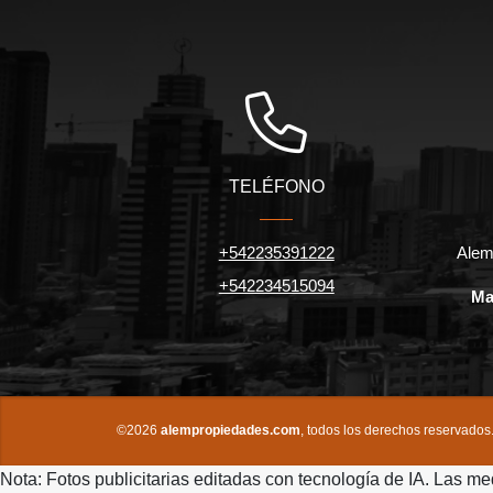
TELÉFONO
+542235391222
Alem
+542234515094
Ma
©2026
alempropiedades.com
, todos los derechos reservados
Nota: Fotos publicitarias editadas con tecnología de IA. Las me