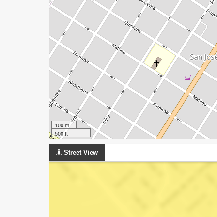
100 m
500 ft
Street View