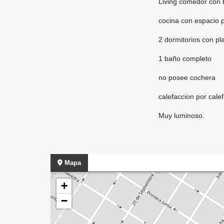
Living comedor con b
cocina con espacio 
2 dormitorios con pl
1 baño completo
no posee cochera
calefaccion por cale
Muy luminoso.
Mapa
+
−