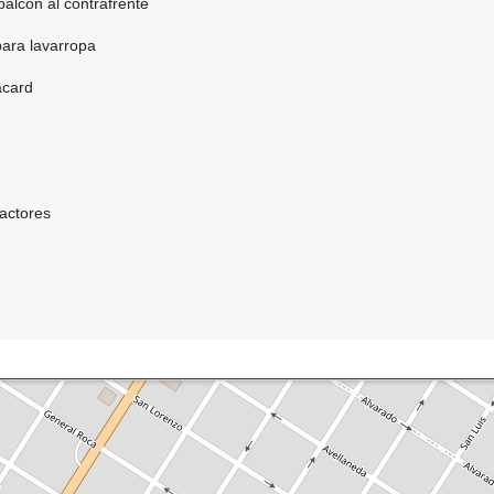
alcon al contrafrente
para lavarropa
acard
factores