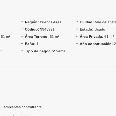
Región:
Buenos Aires
Ciudad:
Mar del Plat
Código:
9943991
Estado:
Usado
61 m²
Área Terreno:
61 m²
Área Privada:
61 m²
Baño:
1
Año construcción:
2
:
Tipo de negocio:
Venta
3 ambientes contrafrente.