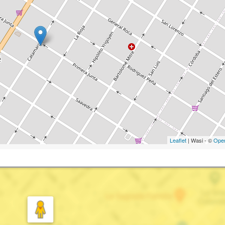
Leaflet
| Wasi - ©
Ope