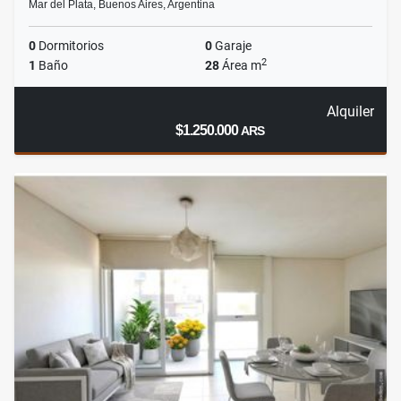
Mar del Plata, Buenos Aires, Argentina
0
Dormitorios
0
Garaje
2
1
Baño
28
Área m
Alquiler
$1.250.000
ARS