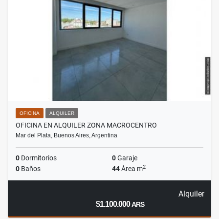
OFICINA
ALQUILER
OFICINA EN ALQUILER ZONA MACROCENTRO
Mar del Plata, Buenos Aires, Argentina
0
Dormitorios
0
Garaje
2
0
Baños
44
Área m
Alquiler
$1.100.000
ARS