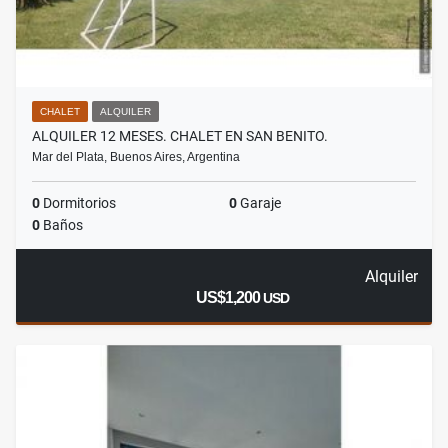
CHALET
ALQUILER
ALQUILER 12 MESES. CHALET EN SAN BENITO.
Mar del Plata, Buenos Aires, Argentina
0
Dormitorios
0
Garaje
0
Baños
Alquiler
US$1,200
USD