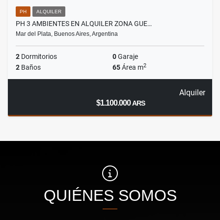
PH
ALQUILER
PH 3 AMBIENTES EN ALQUILER ZONA GUE…
Mar del Plata, Buenos Aires, Argentina
2
Dormitorios
0
Garaje
2
2
Baños
65
Área m
Alquiler
$1.100.000
ARS
QUIÉNES SOMOS