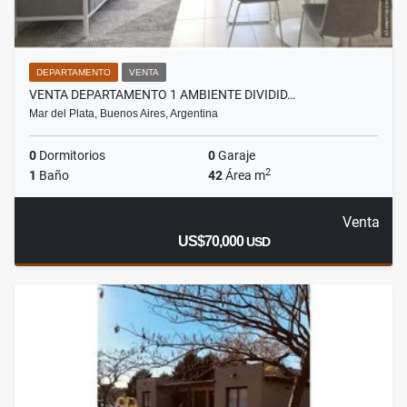
DEPARTAMENTO
VENTA
VENTA DEPARTAMENTO 1 AMBIENTE DIVIDID…
Mar del Plata, Buenos Aires, Argentina
0
Dormitorios
0
Garaje
2
1
Baño
42
Área m
Venta
US$70,000
USD