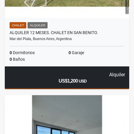
CHALET
ALQUILER
ALQUILER 12 MESES. CHALET EN SAN BENITO.
Mar del Plata, Buenos Aires, Argentina
0
Dormitorios
0
Garaje
0
Baños
Alquiler
US$1,200
USD