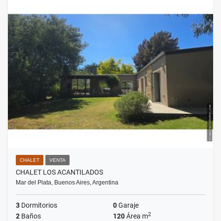
CHALET
VENTA
CHALET LOS ACANTILADOS
Mar del Plata, Buenos Aires, Argentina
3
Dormitorios
0
Garaje
2
2
Baños
120
Área m