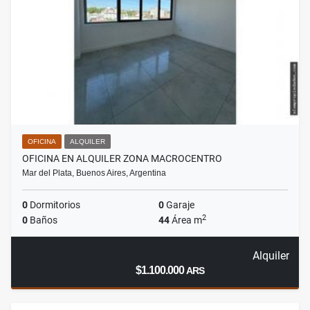
OFICINA
ALQUILER
OFICINA EN ALQUILER ZONA MACROCENTRO
Mar del Plata, Buenos Aires, Argentina
0
Dormitorios
0
Garaje
2
0
Baños
44
Área m
Alquiler
$1.100.000
ARS