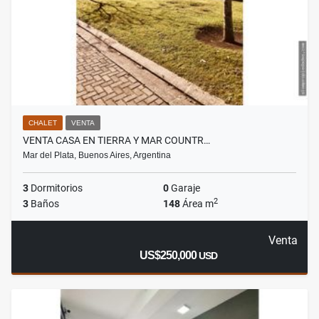
CHALET
VENTA
VENTA CASA EN TIERRA Y MAR COUNTR…
Mar del Plata, Buenos Aires, Argentina
3
Dormitorios
0
Garaje
2
3
Baños
148
Área m
Venta
US$250,000
USD