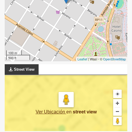
100 m
500 ft
Leaflet
| Wasi - ©
OpenStreetMap
Street View
Ver Ubicación
en
street view