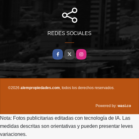
REDES SOCIALES
Facebook
X
Instagram
©2026
alempropiedades.com
, todos los derechos reservados.
wasi.co
Powered by:
Nota: Fotos publicitarias editadas con tecnología de IA. Las
medidas descritas son orientativas y pueden presentar leves
variaciones.