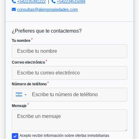
+542235391222
|
+542234515094
consultas@alempropiedades.com
¿Prefieres que te contactemos?
*
Tu nombre
*
Correo electrónico
*
Número de teléfono
▼
*
Mensaje
Acepto recibir información sobre ofertas inmobiliarias