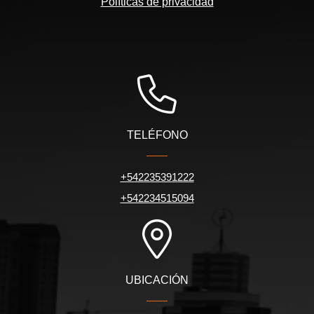
Políticas de privacidad
TELÉFONO
+542235391222
+542234515094
UBICACIÓN