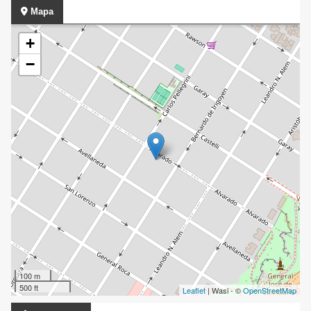
Mapa
+
−
100 m
500 ft
Leaflet
| Wasi - ©
OpenStreetMap