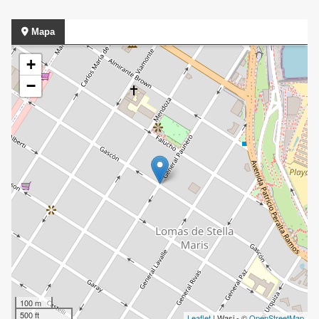
Mapa
+
−
100 m
500 ft
Leaflet
| Wasi - ©
OpenStreetMap