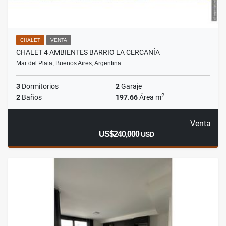
CHALET
VENTA
CHALET 4 AMBIENTES BARRIO LA CERCANÍA
Mar del Plata, Buenos Aires, Argentina
3
Dormitorios
2
Garaje
2
2
Baños
197.66
Área m
Venta
US$240,000
USD