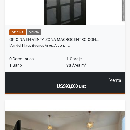
OFICINA
VENTA
OFICINA EN VENTA ZONA MACROCENTRO CON…
Mar del Plata, Buenos Aires, Argentina
0
Dormitorios
1
Garaje
2
1
Baño
33
Área m
Venta
US$90,000
USD