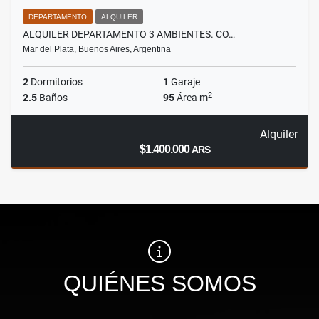
DEPARTAMENTO
ALQUILER
ALQUILER DEPARTAMENTO 3 AMBIENTES. CO…
Mar del Plata, Buenos Aires, Argentina
2
Dormitorios
1
Garaje
2
2.5
Baños
95
Área m
Alquiler
$1.400.000
ARS
QUIÉNES SOMOS