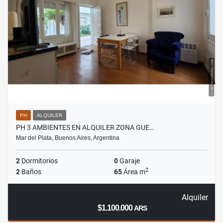
PH
ALQUILER
PH 3 AMBIENTES EN ALQUILER ZONA GUE…
Mar del Plata, Buenos Aires, Argentina
2
Dormitorios
0
Garaje
2
2
Baños
65
Área m
Alquiler
$1.100.000
ARS