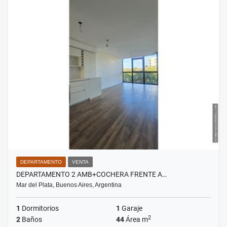
DEPARTAMENTO
VENTA
DEPARTAMENTO 2 AMB+COCHERA FRENTE A…
Mar del Plata, Buenos Aires, Argentina
1
Dormitorios
1
Garaje
2
2
Baños
44
Área m