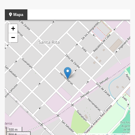
Mapa
+
−
100 m
500 ft