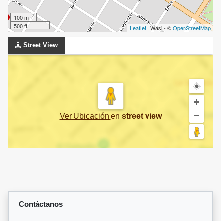
100 m
500 ft
Leaflet
| Wasi - ©
OpenStreetMap
Street View
Ver Ubicación
en
street view
Contáctanos