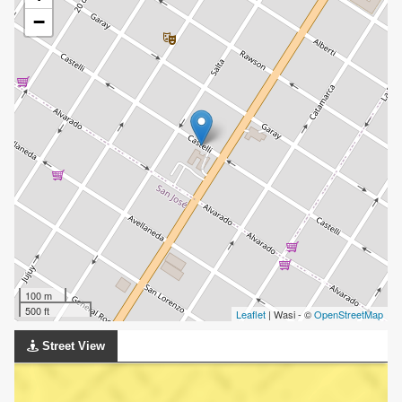
−
100 m
500 ft
Leaflet
| Wasi - ©
OpenStreetMap
Street View