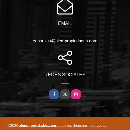
EMAIL
consultas@alempropiedades.com
REDES SOCIALES
Facebook
X
Instagram
©2026
alempropiedades.com
, todos los derechos reservados.