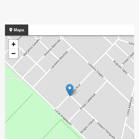
Mapa
+
−