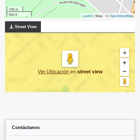
100 m
500 ft
Leaflet
| Wasi - ©
OpenStreetMap
Street View
Ver Ubicación
en
street view
Contáctanos