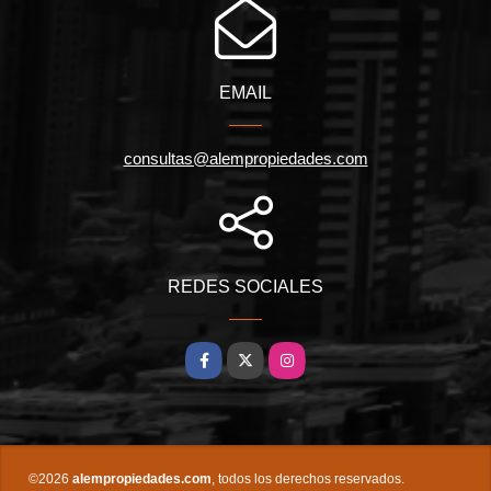
EMAIL
consultas@alempropiedades.com
REDES SOCIALES
Facebook
X
Instagram
©2026
alempropiedades.com
, todos los derechos reservados.