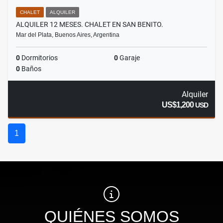
CHALET
ALQUILER
ALQUILER 12 MESES. CHALET EN SAN BENITO.
Mar del Plata, Buenos Aires, Argentina
0
Dormitorios
0
Garaje
0
Baños
Alquiler
US$1,200
USD
1
QUIÉNES SOMOS