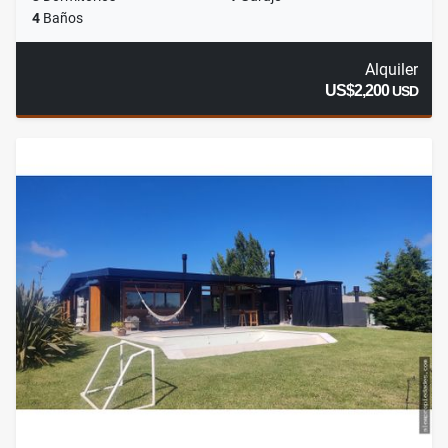
4
Baños
Alquiler
US$2,200
USD