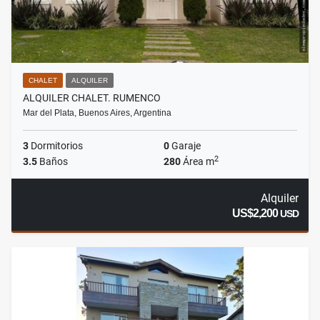
CHALET
ALQUILER
ALQUILER CHALET. RUMENCO
Mar del Plata, Buenos Aires, Argentina
3
Dormitorios
0
Garaje
2
3.5
Baños
280
Área m
Alquiler
US$2,200
USD