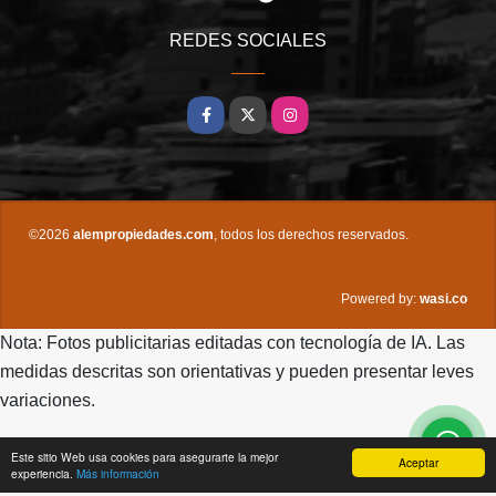
REDES SOCIALES
Facebook
X
Instagram
©2026
alempropiedades.com
, todos los derechos reservados.
wasi.co
Powered by:
Nota: Fotos publicitarias editadas con tecnología de IA. Las
medidas descritas son orientativas y pueden presentar leves
variaciones.
Este sitio Web usa cookies para asegurarte la mejor
Aceptar
experiencia.
Más información