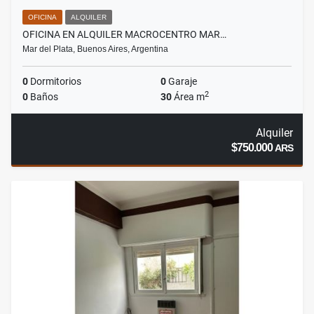
OFICINA
ALQUILER
OFICINA EN ALQUILER MACROCENTRO MAR…
Mar del Plata, Buenos Aires, Argentina
0
Dormitorios
0
Garaje
2
0
Baños
30
Área m
Alquiler
$750.000
ARS