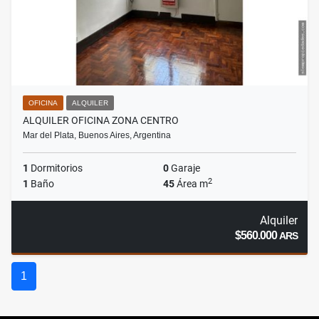
OFICINA
ALQUILER
ALQUILER OFICINA ZONA CENTRO
Mar del Plata, Buenos Aires, Argentina
1
Dormitorios
0
Garaje
2
1
Baño
45
Área m
Alquiler
$560.000
ARS
1