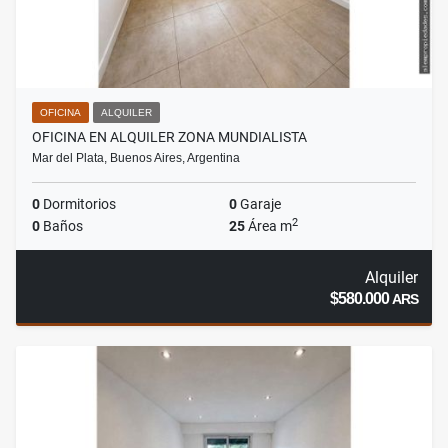
OFICINA
ALQUILER
OFICINA EN ALQUILER ZONA MUNDIALISTA
Mar del Plata, Buenos Aires, Argentina
0
Dormitorios
0
Garaje
2
0
Baños
25
Área m
Alquiler
$580.000
ARS