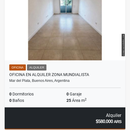
OFICINA
ALQUILER
OFICINA EN ALQUILER ZONA MUNDIALISTA
Mar del Plata, Buenos Aires, Argentina
0
Dormitorios
0
Garaje
2
0
Baños
25
Área m
Alquiler
$580.000
ARS