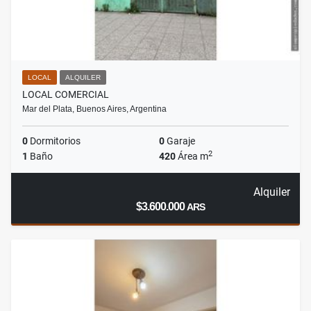
LOCAL
ALQUILER
LOCAL COMERCIAL
Mar del Plata, Buenos Aires, Argentina
0
Dormitorios
0
Garaje
2
1
Baño
420
Área m
Alquiler
$3.600.000
ARS