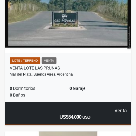
LOTE / TERRENO
VENTA
VENTA LOTE LAS PRUNAS
Mar del Plata, Buenos Aires, Argentina
0
Dormitorios
0
Garaje
0
Baños
Venta
US$54,000
USD